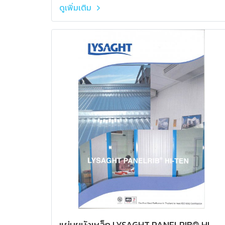
ดูเพิ่มเติม
แผ่นผนังเหล็ก LYSAGHT PANELRIB® HI-