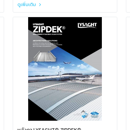
ดูเพิ่มเติม
หลังคา LYSAGHT® ZIPDEK®