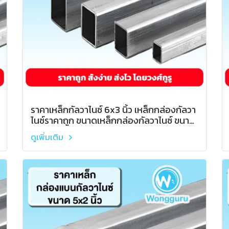
ราคาเหล็กกัลวาไนซ์ 6x3 นิ้ว เหล็กกล่องกัลวา
ไนซ์ราคาถูก ขนาดเหล็กกล่องกัลวาไนซ์ ขนาด
และราคาเหล็กกัลวาไนซ์ 6x3 นิ้ว
ดูเพิ่มเติม