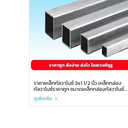
ราคาเหล็กกัลวาไนซ์ 3x1 1/2 นิ้ว เหล็กกล่อง
กัลวาไนซ์ราคาถูก ขนาดเหล็กกล่องกัลวาไนซ์
ขนาดและราคาเหล็กกัลวาไนซ์ 3x1 1/2 นิ้ว
ดูเพิ่มเติม