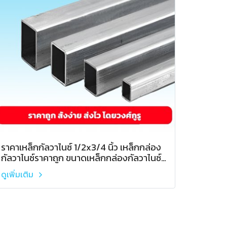
ราคาเหล็กกัลวาไนซ์ 1/2x3/4 นิ้ว เหล็กกล่อง
กัลวาไนซ์ราคาถูก ขนาดเหล็กกล่องกัลวาไนซ์
ขนาดและราคาเหล็กกัลวาไนซ์ 1/2x3/4 นิ้ว
ดูเพิ่มเติม