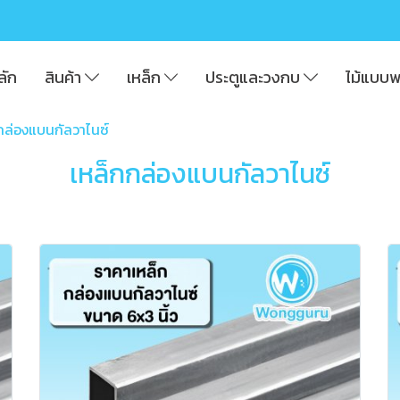
ลัก
สินค้า
เหล็ก
ประตูและวงกบ
ไม้แบบ
กล่องแบนกัลวาไนซ์
เหล็กกล่องแบนกัลวาไนซ์