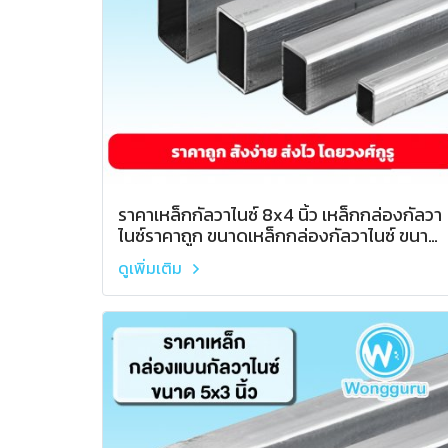
ราคาเหล็กกัลวาไนซ์ 8x4 นิ้ว เหล็กกล่องกัลวา
ไนซ์ราคาถูก ขนาดเหล็กกล่องกัลวาไนซ์ ขนาด
และราคาเหล็กกัลวาไนซ์ 8x4 นิ้ว
ดูเพิ่มเติม