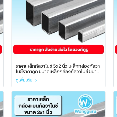
ราคาเหล็กกัลวาไนซ์ 5x2 นิ้ว เหล็กกล่องกัลวา
ไนซ์ราคาถูก ขนาดเหล็กกล่องกัลวาไนซ์ ขนาด
และราคาเหล็กกัลวาไนซ์ 5x2 นิ้ว
ดูเพิ่มเติม