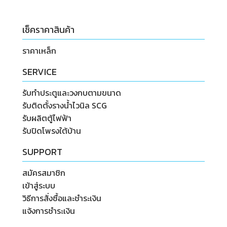
เช็คราคาสินค้า
ราคาเหล็ก
SERVICE
รับทำประตูและวงกบตามขนาด
รับติดตั้งรางน้ำไวนิล SCG
รับผลิตตู้ไฟฟ้า
รับปิดโพรงใต้บ้าน
SUPPORT
สมัครสมาชิก
เข้าสู่ระบบ
วิธีการสั่งซื้อและชำระเงิน
แจ้งการชำระเงิน