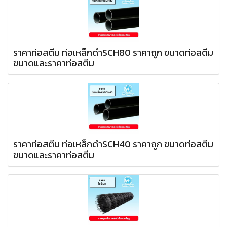
ราคาท่อสตีม ท่อเหล็กดำSCH80 ราคาถูก ขนาดท่อสตีม
ขนาดและราคาท่อสตีม
ราคาท่อสตีม ท่อเหล็กดำSCH40 ราคาถูก ขนาดท่อสตีม
ขนาดและราคาท่อสตีม