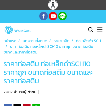
หน้าแรก
บทความทั้งหมด
ราคาเหล็ก
ท่อเหล็กดำ SCH
ราคาท่อสตีม ท่อเหล็กดำSCH10 ราคาถูก ขนาดท่อสตีม
ขนาดและราคาท่อสตีม
ราคาท่อสตีม ท่อเหล็กดำSCH10
ราคาถูก ขนาดท่อสตีม ขนาดและ
ราคาท่อสตีม
7087 จำนวนผู้เข้าชม
|