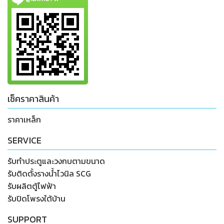
เช็คราคาสินค้า
ราคาเหล็ก
SERVICE
รับทำประตูและวงกบตามขนาด
รับติดตั้งรางน้ำไวนิล SCG
รับผลิตตู้ไฟฟ้า
รับปิดโพรงใต้บ้าน
SUPPORT