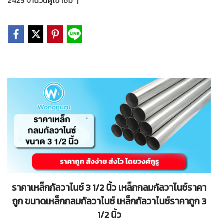
2425 จำนวนผู้เข้าชม
|
ราคาเหล็กกัลวาไนซ์ 3 1/2 นิ้ว เหล็กกลมกัลวาไนซ์ราคา
ถูก ขนาดเหล็กกลมกัลวาไนซ์ เหล็กกัลวาไนซ์ราคาถูก 3
1/2 นิ้ว