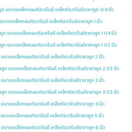
ถูก ขนาดเหล็กกลมกัลวาไนซ์ เหล็กกัลวาไนซ์ราคาถูก 3/4 นิ้ว
 ขนาดเหล็กกลมกัลวาไนซ์ เหล็กกัลวาไนซ์ราคาถูก 1 นิ้ว
าถูก ขนาดเหล็กกลมกัลวาไนซ์ เหล็กกัลวาไนซ์ราคาถูก 1 1/4 นิ้ว
าถูก ขนาดเหล็กกลมกัลวาไนซ์ เหล็กกัลวาไนซ์ราคาถูก 1 1/2 นิ้ว
ก ขนาดเหล็กกลมกัลวาไนซ์ เหล็กกัลวาไนซ์ราคาถูก 2 นิ้ว
าถูก ขนาดเหล็กกลมกัลวาไนซ์ เหล็กกัลวาไนซ์ราคาถูก 2 1/2 นิ้ว
ก ขนาดเหล็กกลมกัลวาไนซ์ เหล็กกัลวาไนซ์ราคาถูก 3 นิ้ว
าถูก ขนาดเหล็กกลมกัลวาไนซ์ เหล็กกัลวาไนซ์ราคาถูก 3 1/2 นิ้ว
ก ขนาดเหล็กกลมกัลวาไนซ์ เหล็กกัลวาไนซ์ราคาถูก 4 นิ้ว
 ขนาดเหล็กกลมกัลวาไนซ์ เหล็กกัลวาไนซ์ราคาถูก 5 นิ้ว
ก ขนาดเหล็กกลมกัลวาไนซ์ เหล็กกัลวาไนซ์ราคาถูก 6 นิ้ว