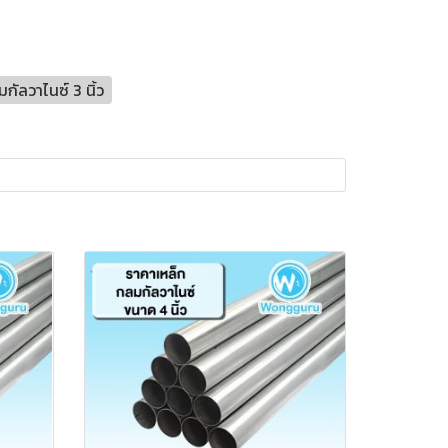
กัลวาไนซ์ 3 นิ้ว