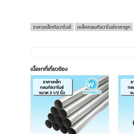
ราคาเหล็กกัลวาไนซ์
เหล็กกลมกัลวาไนซ์ราคาถูก
เนื้อหาที่เกี่ยวข้อง