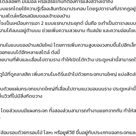
ไตล์ลอฟท์ มินิมอล หรือเอิร์ธโทนที่ต้องการแสงสว่างเข้าถึง
บแรกโดยใช้ความรู้เรื่องเส้นกริดมาประกอบ โดยรูปตารางที่ปรากฏอยู่บน
กัน ตามสไตล์หรือรสนิยมของเจ้าของบ้าน
จะเป็นเหมือนการเอา 2 แบบแรกมาประยุกต์ นั่นคือ จะทำเป็นตารางแบบไหนก
วยงามโค้งมนอยู่ด้านบน ช่วยเพิ่มความสวยงาม ทันสมัย และความอ่อนโย
ยงามในแบบของบ้านสมัยใหม่ โดยการเพิ่มความสูงของวงกบขึ้นไปอีกเล็กน
อกแบบได้อีกหลายสไตล์ ดังนี้
บานที่พับและเลื่อนไปตามราง ทำให้เปิดได้กว้าง ประตูเหล่านี้สามา
ูไม้ที่ดูคลาสสิค เพิ่มความโมเดิร์นเข้าไปด้วยกระจกบานใหญ่ แบ่งสัดส่
อบด้วยแผ่นกระจกขนาดใหญ่ที่เลื่อนไปตามแนวนอนบนราง ประตูเหล่านี้มักใ
ิวที่ไม่มีสิ่งกีดขวาง
โดยส่วนบนมีแผงกระจก ทั้งสองส่วนสามารถทำงานแยกจากกัน ทำให้ส
ง
อมรอบด้วยกรอบไม้ โลหะ หรือยูพีวีซี ขึ้นอยู่กับประเภทของกระจกและ