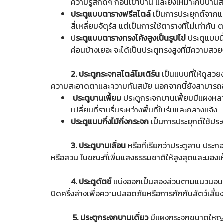
ความรู้สึกดีๆ ก่อนเข้าบ้าน และยังเหมาะกับบ้านส
ประตูแบบตารางฟรีสไตล์
เป็นการประยุกต์จากแบ
สี่เหลี่ยมจัตุรัส แต่เป็นการใช้ตารางที่ไม่เท่า
ป
ระตูแบบตารางทรงโค้งสูงเป็นรูปไข่
ประตูแบบนี้
ค่อนข้างเยอะ จะได้เป็นประตูทรงสูงที่มีความส
2. ประตูกระจกสไตล์โมเดิร์น
เป็นแบบที่ให้ดูสว
ความสะอาดตาและความทันสมัย นอกจากนี้ยังสามารถอ
ประตูบานเฟี้ยม
ประตูกระจกบานเฟี้ยมมีแผงหลาย
เปลี่ยนที่ราบรื่นระหว่างพื้นที่ในร่มและกลางแจ้ง
ประตูแบบกึ่งไม้กึ่งกระจก
เป็นการประยุกต์ใช้ประต
3. ประตูบานเลื่อน
หรือที่เรียกว่าประตูลาน ประก
หรือสวน ในขณะที่เพิ่มแสงธรรมชาติให้สูงสุดและมองเห็นว
4. ประตูดัตช์
แบ่งออกเป็นสองส่วนตามแนวนอน 
ปิดครึ่งล่างเพื่อความปลอดภัยหรือการกักกันสัตว์เลี้ย
5. ประตูกระจกบานเดี่ยว
มีแผงกระจกขนาดใหญ่ล้