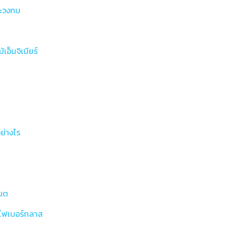
ละวงกบ
้เอ็นจิเนียร์
ย่างไร
เนต
ตูไฟเบอร์กลาส