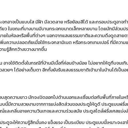
เป็นแบบใส มีฝ้า มีลวดลาย หรือย้อมสีได้ และกรอบประตูอาจทำจากไม้
ียว ในขณะที่บางบานมีบานกระจกขนาดเล็กหลายบาน โดยมักมีส่วนประก
งสบายในห้องหรือพื้นที่ต่างๆ นอกจากแสงธรรมชาติและความดึงดูดสายต
ถเพิ่มความปลอดภัยเมื่อใช้กระจกลามิเนต หรือกระจกเทมเปอร์ ที่มีควา
ความรู้สึกกว้างขวางมากขึ้น
ติดตั้งในกรณีที่บ้านมีเนื้อที่ค่อนข้างน้อย ไม่อยากให้ดูทึบจนเกินไ
ิวสวยๆ ได้อย่างเต็มตา อีกทั้งยังรับแสงธรรมชาติเข้ามาในบ้านได้เป็นอย
กือบสุดความยาว มักจะเปิดออกไปด้านนอกและเชื่อมต่อกับพื้นที่ภายในห
ูแบบนี้มีความสวยงามจากการแบ่งสัดส่วนของประตูให้ดูดี ประตูแบบฝรั่ง
ารมณ์และกลิ่นอายความวินเทจและความร่วมสมัย ประตูสไตล์ฝรั่งเศสแบ่งง่
ตูจะให้ความรู้สึกมั่นคง แข็งแรง เป็นระเบียบ ประตูแบบนี้เหมาะจะเอาไ