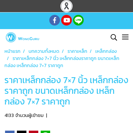
หน้าแรก
บทความทั้งหมด
ราคาเหล็ก
เหล็กกล่อง
ราคาเหล็กกล่อง 7×7 นิ้ว เหล็กกล่องราคาถูก ขนาดเหล็ก
กล่อง เหล็กกล่อง 7×7 ราคาถูก
ราคาเหล็กกล่อง 7×7 นิ้ว เหล็กกล่อง
ราคาถูก ขนาดเหล็กกล่อง เหล็ก
กล่อง 7×7 ราคาถูก
4133 จำนวนผู้เข้าชม
|