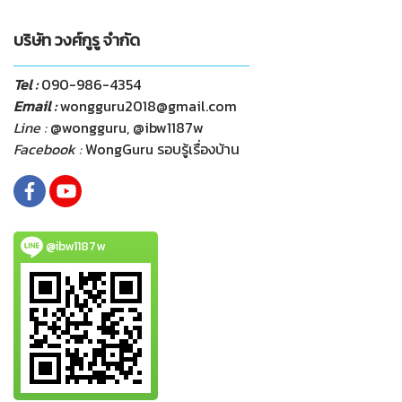
บริษัท วงศ์กูรู จำกัด
Tel :
090-986-4354
Email :
wongguru2018@gmail.com
Line :
@wongguru, @ibw1187w
Facebook :
WongGuru รอบรู้เรื่องบ้าน
@ibw1187w