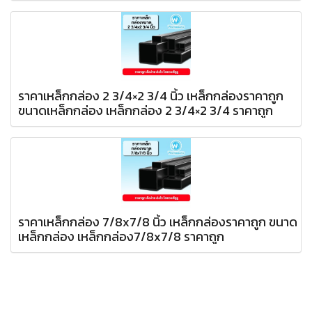
ราคาเหล็กกล่อง 2 3/4×2 3/4 นิ้ว เหล็กกล่องราคาถูก
ขนาดเหล็กกล่อง เหล็กกล่อง 2 3/4×2 3/4 ราคาถูก
ราคาเหล็กกล่อง 7/8x7/8 นิ้ว เหล็กกล่องราคาถูก ขนาด
เหล็กกล่อง เหล็กกล่อง7/8x7/8 ราคาถูก