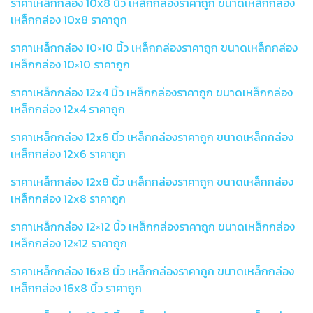
ราคาเหล็กกล่อง 10x8 นิ้ว เหล็กกล่องราคาถูก ขนาดเหล็กกล่อง
เหล็กกล่อง 10x8 ราคาถูก
ราคาเหล็กกล่อง 10×10 นิ้ว เหล็กกล่องราคาถูก ขนาดเหล็กกล่อง
เหล็กกล่อง 10×10 ราคาถูก
ราคาเหล็กกล่อง 12x4 นิ้ว เหล็กกล่องราคาถูก ขนาดเหล็กกล่อง
เหล็กกล่อง 12x4 ราคาถูก
ราคาเหล็กกล่อง 12x6 นิ้ว เหล็กกล่องราคาถูก ขนาดเหล็กกล่อง
เหล็กกล่อง 12x6 ราคาถูก
ราคาเหล็กกล่อง 12x8 นิ้ว เหล็กกล่องราคาถูก ขนาดเหล็กกล่อง
เหล็กกล่อง 12x8 ราคาถูก
ราคาเหล็กกล่อง 12×12 นิ้ว เหล็กกล่องราคาถูก ขนาดเหล็กกล่อง
เหล็กกล่อง 12×12 ราคาถูก
ราคาเหล็กกล่อง 16x8 นิ้ว เหล็กกล่องราคาถูก ขนาดเหล็กกล่อง
เหล็กกล่อง 16x8 นิ้ว ราคาถูก