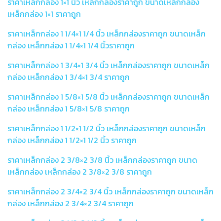
ราคาเหล็กกล่อง 1×1 นิ้ว เหล็กกล่องราคาถูก ขนาดเหล็กกล่อง
เหล็กกล่อง 1×1 ราคาถูก
ราคาเหล็กกล่อง 1 1/4×1 1/4 นิ้ว เหล็กกล่องราคาถูก ขนาดเหล็ก
กล่อง เหล็กกล่อง 1 1/4×1 1/4 นิ้วราคาถูก
ราคาเหล็กกล่อง 1 3/4×1 3/4 นิ้ว เหล็กกล่องราคาถูก ขนาดเหล็ก
กล่อง เหล็กกล่อง 1 3/4×1 3/4 ราคาถูก
ราคาเหล็กกล่อง 1 5/8×1 5/8 นิ้ว เหล็กกล่องราคาถูก ขนาดเหล็ก
กล่อง เหล็กกล่อง 1 5/8×1 5/8 ราคาถูก
ราคาเหล็กกล่อง 1 1/2×1 1/2 นิ้ว เหล็กกล่องราคาถูก ขนาดเหล็ก
กล่อง เหล็กกล่อง 1 1/2×1 1/2 นิ้ว ราคาถูก
ราคาเหล็กกล่อง 2 3/8×2 3/8 นิ้ว เหล็กกล่องราคาถูก ขนาด
เหล็กกล่อง เหล็กกล่อง 2 3/8×2 3/8 ราคาถูก
ราคาเหล็กกล่อง 2 3/4×2 3/4 นิ้ว เหล็กกล่องราคาถูก ขนาดเหล็ก
กล่อง เหล็กกล่อง 2 3/4×2 3/4 ราคาถูก