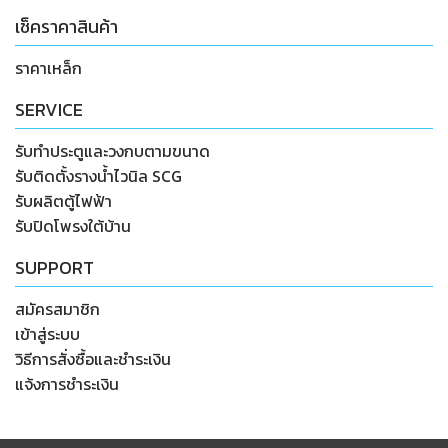
เช็คราคาสินค้า
ราคาเหล็ก
SERVICE
รับทำประตูและวงกบตามขนาด
รับติดตั้งรางน้ำไวนิล SCG
รับผลิตตู้ไฟฟ้า
รับปิดโพรงใต้บ้าน
SUPPORT
สมัครสมาชิก
เข้าสู่ระบบ
วิธีการสั่งซื้อและชำระเงิน
แจ้งการชำระเงิน