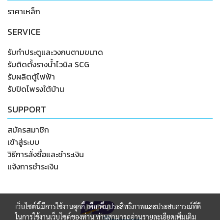
ราคาเหล็ก
SERVICE
รับทำประตูและวงกบตามขนาด
รับติดตั้งรางน้ำไวนิล SCG
รับผลิตตู้ไฟฟ้า
รับปิดโพรงใต้บ้าน
SUPPORT
สมัครสมาชิก
เข้าสู่ระบบ
วิธีการสั่งซื้อและชำระเงิน
แจ้งการชำระเงิน
เว็บไซต์นี้มีการใช้งานคุกกี้ เพื่อเพิ่มประสิทธิภาพและประสบการณ์ที่ดี
ในการใช้งานเว็บไซต์ของท่าน ท่านสามารถอ่านรายละเอียดเพิ่มเติม