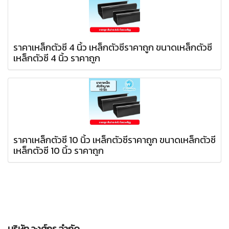
ราคาเหล็กตัวซี 4 นิ้ว เหล็กตัวซีราคาถูก ขนาดเหล็กตัวซี
เหล็กตัวซี 4 นิ้ว ราคาถูก
ราคาเหล็กตัวซี 10 นิ้ว เหล็กตัวซีราคาถูก ขนาดเหล็กตัวซี
เหล็กตัวซี 10 นิ้ว ราคาถูก
บริษัท วงศ์กูรู จำกัด