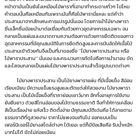
หน้าตามันเป็นยังไงเหมือนไม้พาราที่เอามาทำกระดาษทั่วๆ ไปไหม
คำตอบนั้นคือเหมือนกันเพราะมันก็คือไม้พารานี่แหละ แต่คำว่า
ประสานมาจากลักษณะการแปรรูปนั่นเอง โดยการนำไม้ยางพารา
ชิ้นเล็กชิ้นน้อยนำมาต่อเชื่อมกันด้วยกาวอุตสาหกรรมเฉพาะ จน
กลายเป็นแผ่นและขนาดตามความต้องการด้วยการยึดติดของกาว
อุตสาหกรรมที่มีคุณสมบัติในการยึดติดสูงและการบีบอัดให้เนื้อไม้
ประสานเข้าด้วยกันจึงเป็นที่มาของชื่อ ‘’ไม้ยางพาราประสาน หรือ
ไม้พาราประสาน’’ นั่นเอง และกระบวนการถัดไปคือการนำมาอบ ขัด
และไสจนกลายเป็นแผ่นไม้ยางพาราประสานสำเร็จรูปขนาดต่างๆ
ไม้ยางพาราประสาน เป็นไม้ยางพาราแผ่น ที่มีเนื้อแข็ง สีอ่อน
เรียบเนียน มีความแข็งแรงสูงและตัดแต่งให้สวยงาม ไม้ยางพารา
ประสาน เป็นไม้เนื้อแข็งที่ราคาย่อมเยาว์มาก อีกทั้งอายุการใช้งาน
ยังยืนยาว ด้วยสีโทนอ่อนของไม้ตามธรรมชาติ จึงทำให้การเคลือบ
สีเป็นเรื่องง่าย แห้งเร็ว ติดตั้งง่าย มีคุณสมบัติเด่นคือ ได้ลายตาม
ธรรมชาติที่ดูสวยงาม ราคาไม่แพงจนเกินไป ออกแบบเป็น
เฟอร์นิเจอร์ไม้ยางสไตล์ต่างๆ ได้เยอะ แต่ก็มีข้อเสียคือ รับน้ำหนัก
มากไม่ได้ ขัดไม่ค่อยเนียน