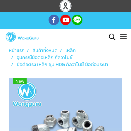
หน้าแรก
สินค้าทั้งหมด
เหล็ก
อุปกรณ์ข้อต่อเหล็ก กัลวาไนซ์
ข้อต่อตรง เหล็ก ชุบ HDG กัลวาไนซ์ ข้อต่อประปา
New