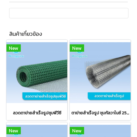
สินค้าเกี่ยวข้อง
New
New
ลวดตาข่ายสำเร็จรูปชุบพีวีซี
ตาข่ายสำเร็จรูป ชุบกัลวาไนซ์ 25x50 มม.
New
New