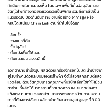
ทัศนียภาพในการมองเห็น โดยเฉพาะพื้นที่เก็บวัสดุอันตราย
วัตถุไวไฟที่ต้องคอยระแวดระวังเป็นพิเศษ รวมถึงการใช้เป็น
แนวรองรับ ป้องกันอันตราย งานก่อสร้าง อาคารสูง หรือ
คอนโดมิเนียม Chain Link งานที่นำไปใช้ได้แก่
- ล้อมรั้ว
- วางแนวที่ดิน
- รั้วปศุสัตว์
- กั้นแบ่งพื้นที่ใช้สอย
- กันแนวเขต สงวนสิทธิ์
ลวดตาข่ายสำเร็จรูป ผลิตด้วยเครื่องจักรอัตโนมัติ นำเข้าจาก
ยุโรปทำงานด้วยระบบมอเตอร์ไฟฟ้า จึงไม่ส่งผลกระทบต่อสิ่ง
แวดล้อม ด้วยวัตถุดิบเกรดคุณภาพที่บริษัทเลือกใช้ทำให้ม้วน
ตาข่าย ที่ผลิตได้มาตรฐานทั้งขนาดลวด และขนาดช่องตา
แข็งแรง ทนทาน ตลอดม้วน สามารถถอดต่อม้วนตาม ความ
ยาวที่ต้องการใช้งาน ผลิตหน้ากว้าง(ความสูง) สูงสุดที่ 3.00
เมตร