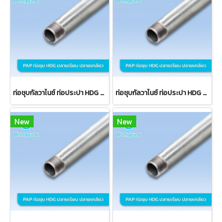
ท่อชุบกัลวาไนซ์ ท่อประปา HDG BS-S คาดเหลือง ปลายเกลียว
ท่อชุบกัลวาไนซ์ ท่อประปา HDG BS-M คาดน้ำเงิน ปลายเรียบ
New
New