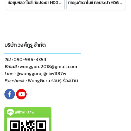
ท่อชุบกัลวาไนซ์ ท่อประปา HDG BS-M คาดน้ำเงิน ปลายเกลียว
ท่อชุบกัลวาไนซ์ ท่อประปา HDG BS-S คาดเหลือง ปลายเรียบ
บริษัท วงศ์กูรู จำกัด
Tel :
090-986-4354
Email :
wongguru2018@gmail.com
Line :
@wongguru, @ibw1187w
Facebook :
WongGuru รอบรู้เรื่องบ้าน
@ibw1187w