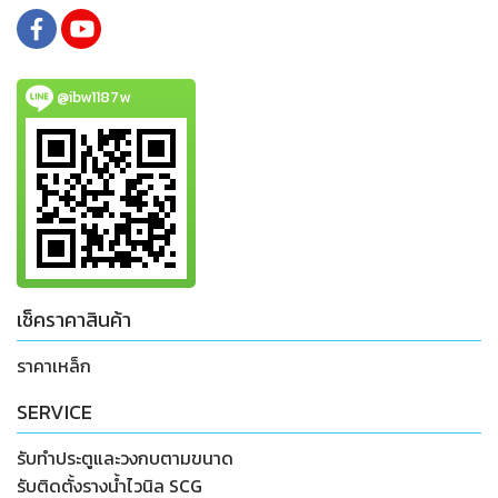
@ibw1187w
เช็คราคาสินค้า
ราคาเหล็ก
SERVICE
รับทำประตูและวงกบตามขนาด
รับติดตั้งรางน้ำไวนิล SCG