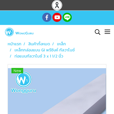
หน้าแรก
สินค้าทั้งหมด
เหล็ก
เหล็กกล่องแบน GI พรีซิงค์ กัลวาไนซ์
ท่อแบนกัลวาไนซ์ 3 x 1 1/2 นิ้ว
New