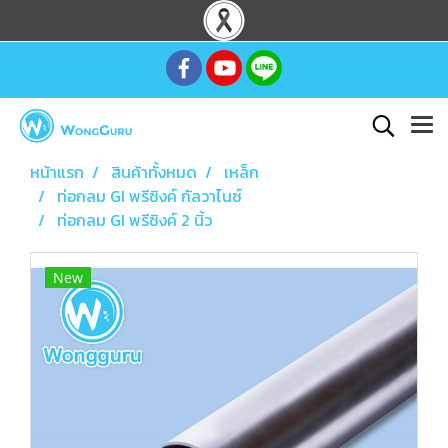
หน้าแรก
สินค้าทั้งหมด
เหล็ก
ท่อกลม GI พรีซิงค์ กัลวาไนซ์
ท่อกลม GI พรีซิงค์ 2 นิ้ว
New