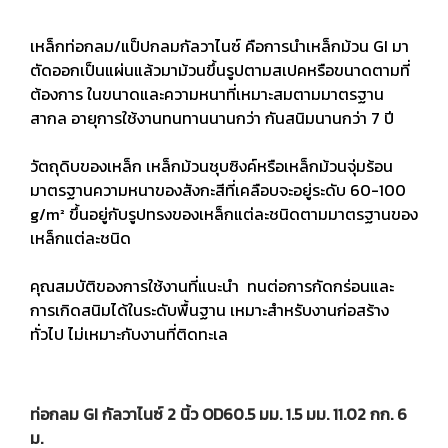
เหล็กท่อกลม/แป็ปกลมกัลวาไนซ์ คือการนำเหล็กม้วน GI มา
ตัดออกเป็นแผ่นแล้วมาม้วนขึ้นรูปตามสเปคหรือขนาดตามที่
ต้องการ ในขนาดและความหนาที่เหมาะสมตามมาตรฐาน
สากล อายุการใช้งานทนทานนานกว่า กันสนิมนานกว่า 7 ปี
วัตถุดิบของเหล็ก เหล็กม้วนชุบซิงค์หรือเหล็กม้วนจุ่มร้อน
มาตรฐานความหนาของสังกะสีที่เคลือบจะอยู่ระดับ 60-100
g/m² ขึ้นอยู่กับรูปทรงของเหล็กแต่ละชนิดตามมาตรฐานของ
เหล็กแต่ละชนิด
คุณสมบัติของการใช้งานที่แนะนำ ทนต่อการกัดกร่อนและ
การเกิดสนิมได้ในระดับพื้นฐาน เหมาะสำหรับงานก่อสร้าง
ทั่วไป ไม่เหมาะกับงานที่ติดทะเล
ท่อกลม GI กัลวาไนซ์ 2 นิ้ว OD60.5 มม. 1.5 มม. 11.02 กก. 6
ม.