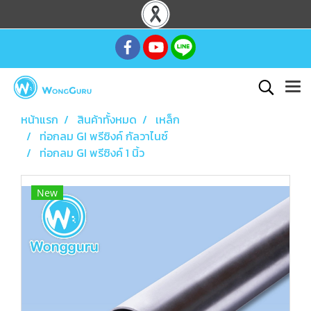
หน้าแรก
สินค้าทั้งหมด
เหล็ก
ท่อกลม GI พรีซิงค์ กัลวาไนซ์
ท่อกลม GI พรีซิงค์ 1 นิ้ว
New