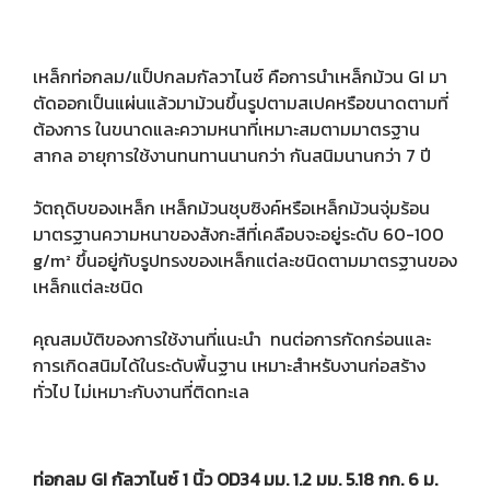
เหล็กท่อกลม/แป็ปกลมกัลวาไนซ์ คือการนำเหล็กม้วน GI มา
ตัดออกเป็นแผ่นแล้วมาม้วนขึ้นรูปตามสเปคหรือขนาดตามที่
ต้องการ ในขนาดและความหนาที่เหมาะสมตามมาตรฐาน
สากล อายุการใช้งานทนทานนานกว่า กันสนิมนานกว่า 7 ปี
วัตถุดิบของเหล็ก เหล็กม้วนชุบซิงค์หรือเหล็กม้วนจุ่มร้อน
มาตรฐานความหนาของสังกะสีที่เคลือบจะอยู่ระดับ 60-100
g/m² ขึ้นอยู่กับรูปทรงของเหล็กแต่ละชนิดตามมาตรฐานของ
เหล็กแต่ละชนิด
คุณสมบัติของการใช้งานที่แนะนำ ทนต่อการกัดกร่อนและ
การเกิดสนิมได้ในระดับพื้นฐาน เหมาะสำหรับงานก่อสร้าง
ทั่วไป ไม่เหมาะกับงานที่ติดทะเล
ท่อกลม GI กัลวาไนซ์ 1 นิ้ว OD34 มม. 1.2 มม. 5.18 กก. 6 ม.