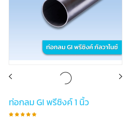
ท่อกลม GI พรีซิงค์ 1 นิ้ว