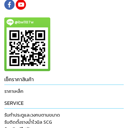
@ibw1187w
เช็คราคาสินค้า
ราคาเหล็ก
SERVICE
รับทำประตูและวงกบตามขนาด
รับติดตั้งรางน้ำไวนิล SCG