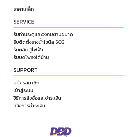
ราคาเหล็ก
SERVICE
รับทำประตูและวงกบตามขนาด
รับติดตั้งรางน้ำไวนิล SCG
รับผลิตตู้ไฟฟ้า
รับปิดโพรงใต้บ้าน
SUPPORT
สมัครสมาชิก
เข้าสู่ระบบ
วิธีการสั่งซื้อและชำระเงิน
แจ้งการชำระเงิน