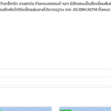
่อมทำเหล็กดัด งานฝาท่อ ทำแหนบรถยนต์ ฯลฯ มีลักษณะเป็นสี่เหลี่ยมผืน
รงยืดพับได้ดีเหล็กแผ่นลายได้มาตรฐาน จาก JIS/DIN/ASTM ทั้งหมด