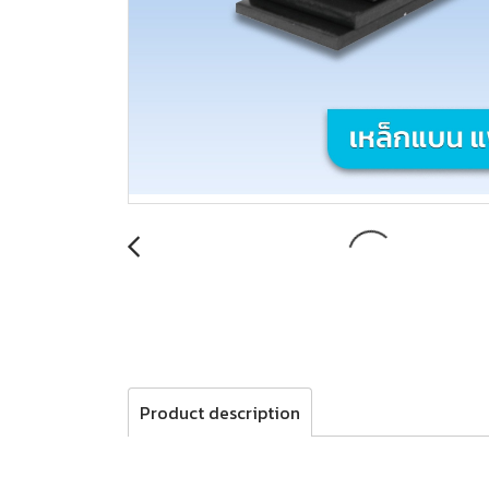
Product description