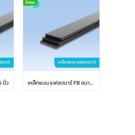
New
นิ้ว
เหล็กแบน แฟลตบาร์ FB ขนาด 1 นิ้ว - 5 นิ้ว