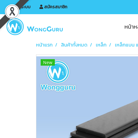
เข้าสู่ระบบ
สมัครสมาชิก
หน้าห
หน้าแรก
สินค้าทั้งหมด
เหล็ก
เหล็กแบน 
New