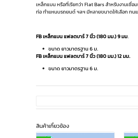
เหล็กแบน หรือที่เรียกว่า Flat Bars สำหรับงานเชื
ท่อ ทำแหนบรถยนต์ ฯลฯ มีหลายขนาดให้เลือก ทนแ
FB เหล็กแบน แฟลตบาร์ 7 นิ้ว (180 มม.) 9 มม
.
ขนาด ยาวมาตรฐาน 6 ม.
FB เหล็กแบน แฟลตบาร์ 7 นิ้ว (180 มม.) 12 มม.
ขนาด ยาวมาตรฐาน 6 ม.
สินค้าเกี่ยวข้อง