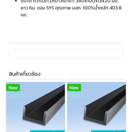
ขนาด กว้าง,ยาว,หนา,หนาขา: 380x100x13x20 มม.
ยาว 6ม. ของ SYS คุณภาพ มอก. 100%น้ำหนัก 403.8
กก.
สินค้าเกี่ยวข้อง
New
New