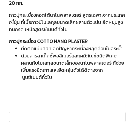
20 กก.
กาวปูกระเบื้องคอตโต้นาโนพลาสเตอร์ สูตรเฉพาะจากประเทศ
ญี่ปุ่น ที่เนื้อกาวมีโมเลกุลขนาดเล็กผสานตัวแน่น ยืดหยุ่นสูง
ทนกรด เหนือสูตรซีเมนต์ทั่วไป
กาวปูกระเบื้อง COTTO NANO PLASTER
ยึดติดแน่นสนิท ลดปัญหากระเบื้องหลุดล่อนในสระน้ำ
ด้วยสารลาเท็กซ์พอลิเมอร์และเคมีภัณฑ์ชนิดพิเศษ
ผสานกับโมเลกุลขนาดเล็กของนาโนพลาสเตอร์ ที่ช่วย
เพิ่มแรงยึดเกาะและยืดหยุ่นตัวได้ดีต่างจาก
ปูนซีเมนต์ทั่วไป