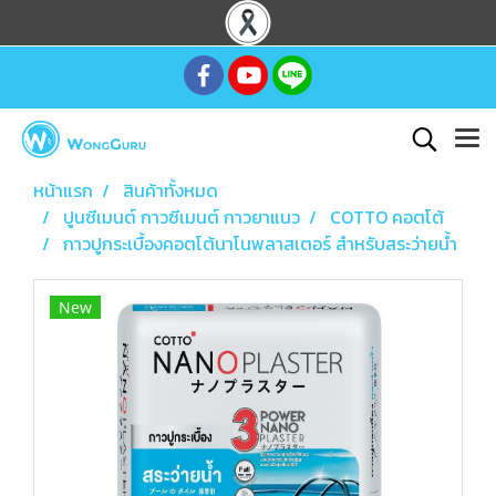
หน้าแรก
สินค้าทั้งหมด
ปูนซีเมนต์ กาวซีเมนต์ กาวยาแนว
COTTO คอตโต้
กาวปูกระเบื้องคอตโต้นาโนพลาสเตอร์ สำหรับสระว่ายน้ำ
New