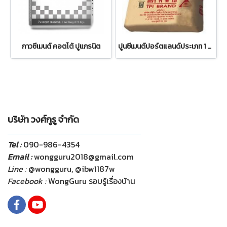
กาวซีเมนต์ คอตโต้ ปูแกรนิต
ปูนซีเมนต์ปอร์ตแลนด์ประเภท 1 ตราทีพีไอ ปูน TPI แดง 50 กก.
บริษัท วงศ์กูรู จำกัด
Tel :
090-986-4354
Email :
wongguru2018@gmail.com
Line :
@wongguru, @ibw1187w
Facebook :
WongGuru รอบรู้เรื่องบ้าน