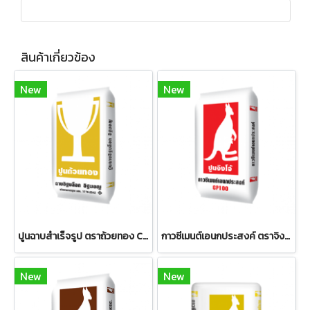
สินค้าเกี่ยวข้อง
New
New
ปูนฉาบสำเร็จรูป ตราถ้วยทอง CP027 ฉาบอิฐบล็อก อิฐมอญ
กาวซีเมนต์เอนกประสงค์ ตราจิงโจ้ GP100
New
New