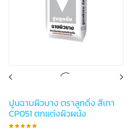
ปูนฉาบผิวบาง ตราลูกดิ่ง สีเทา
CP051 ตกแต่งผิวผนัง