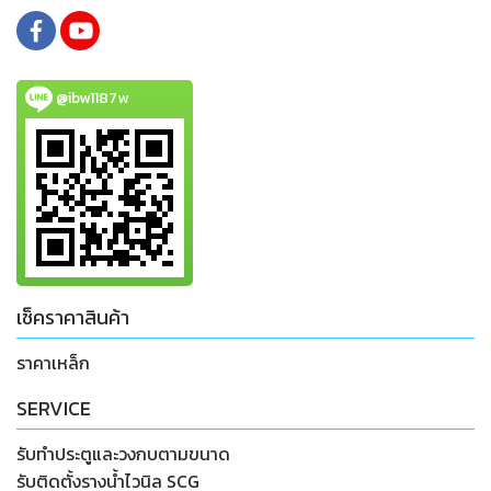
@ibw1187w
เช็คราคาสินค้า
ราคาเหล็ก
SERVICE
รับทำประตูและวงกบตามขนาด
รับติดตั้งรางน้ำไวนิล SCG