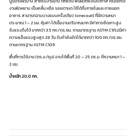
ปูนฉาบผิวบาง สำหรับงานฉาบ ตกแต่ง พื้นผิวที่ยังไม่ได้ทาสี หรือแก้ไข
งานผิวหยาบ เป็นคลื่น หรือ รอยตามด ใช้ได้ทั้งภายในและภายนอก
อาคาร สามารถฉาบบางแบบครั้งเดียว (onecoat) ที่มีความหนา
ประมาณ 1 – 2 มม. คุ้มค่า ได้เนื้องานปริมาณมาก มีค่าการยึดเกาะสูง
รับแรงดึงได้ มากกว่า 3.5 กก./ตร.ซม. ตามมาตรฐาน ASTM C952มีค่า
ความแข็งแรงสูงสุด 28 วัน รับกำลังอัดได้มากกว่า 100 กก./ตร.ซม.
ตามมาตรฐาน ASTM C109
พื้นที่การใช้งาน (ตร.ม./ถุง) ฉาบได้พื้นที่ 20 – 25 ตร.ม. ที่ความหนา 1 –
2 มม.
น้ำหนัก 20.0 กก.