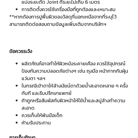
แบ่งระยะตัด Joint ที่ระยะไม่เกิน 6 เมตร
การติดตั้งควรใช้เครื่องมือที่ถูกต้องและเหมาะสม
**หากต้องการปูพื้นผิวของวัสดุที่นอกเหนือจากที่ระบุไว้
สามารถติดต่อสอบถามข้อมูลเพิ่มเติมจากบริษัทฯ
ข้อควรระวัง
ผลิตภัณฑ์อาจทำให้ผิวหนังระคายเคือง ควรใช้อุปกรณ์
ป้องกันความปลอดภัยต่างๆ เช่น ถุงมือ หน้ากากกันฝุ่น
แว่นตา ฯลฯ
ในกรณีเข้าตาให้ล้างนัยน์ตาด้วยน้ำสะอาดหลาย ๆ ครั้ง
ทันที และรีบปรึกษาแพทย์
ถ้าถูกหรือสัมผัสกับผิวหน้าให้ใช้น้ำและสบู่ล้างทำความ
สะอาด
ควรเก็บให้พ้นมือเด็ก
ห้ามรับประทาน
การเก็บรักษา