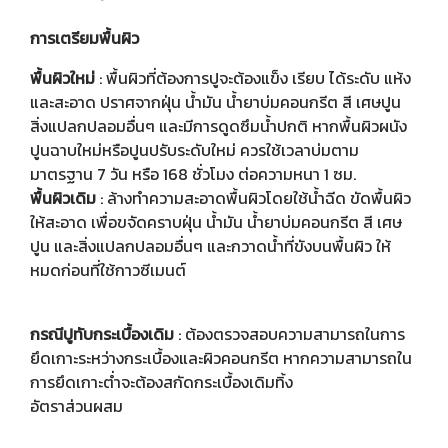
การเตรียมพื้นผิว
พื้นผิวใหม่
: พื้นผิวที่ต้องการปูจะต้องแข็ง เรียบ ได้ระดับ แห้ง
และสะอาด ปราศจากฝุ่น น้ำมัน น้ำยาบ่มคอนกรีต สี เศษปูน
สิ่งแปลกปลอมอื่นๆ และมีการดูดซึมน้ำปกติ หากพื้นผิวผนัง
ปูนฉาบใหม่หรือปูนปรับระดับใหม่ ควรใช้เวลาบ่มตาม
มาตรฐาน 7 วัน หรือ 168 ชั่วโมง ต่อความหนา 1 ซม.
พื้นผิวเดิม
: ล้างทำความสะอาดพื้นผิวโดยใช้น้ำฉีด ขัดพื้นผิว
ให้สะอาด เพื่อขจัดคราบฝุ่น น้ำมัน น้ำยาบ่มคอนกรีต สี เศษ
ปูน และสิ่งแปลกปลอมอื่นๆ และกวาดน้ำที่ขังบนพื้นผิว ให้
หมดก่อนที่ใช้กาวซีเมนต์
กรณีปูทับกระเบื้องเดิม
: ต้องตรวจสอบความสามารถในการ
ยึดเกาะระหว่างกระเบื้องและผิวคอนกรีต หากความสามารถใน
การยึดเกาะต่ำจะต้องสกัดกระเบื้องเดิมทิ้ง
อัตราส่วนผสม