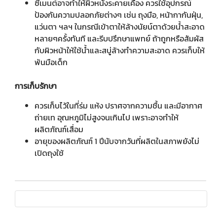
ซีเมนต์อาจทำให้ผิวหนังระคายเคือง ควรใช้อุปกรณ์
ป้องกันความปลอกภัยต่างๆ เช่น ถุงมือ, หน้ากากันฝุ่น,
แว่นตา ฯลฯ ในกรณีเข้าตาให้ล้างนัยน์ตาด้วยน้ำสะอาด
หลายๆครั้งทันที และรีบปรึกษาแพทย์ ถ้าถูกหรือสัมผัส
กับผิวหน้าให้ใช้น้ำและสบู่ล้างทำความสะอาด ควรเก็บให้
พ้นมือเด็ก
การเก็บรักษา
ควรเก็บไว้ในที่ร่ม แห้ง ปราศจากความชื้น และมีอากาศ
ถ่ายเท อุณหภูมิไม่สูงจนเกินไป เพราะอาจทำให้
ผลิตภัณฑ์เสื่อม
อายุของผลิตภัณฑ์ 1 ปีนับจากวันที่ผลิตในสภาพยังไม่
เปิดถุงใช้