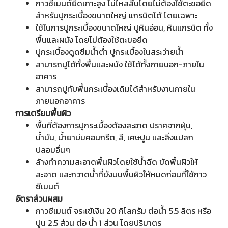
กาวซีเมนต์ยึดเกาะสูง ไม่ไหลลื่นโดยไม่ต้องใช้ตะขอยึด
สำหรับปูกระเบื้องขนาดใหญ่ แกรนิตโต้ โดยเฉพาะ
ใช้ในการปูกระเบื้องขนาดใหญ่ ปูหินอ่อน, หินแกรนิต ทั้ง
พื้นและผนัง โดยไม่ต้องใช้ตะขอยึด
ปูกระเบื้องดูดซึมน้ำต่ำ ปูกระเบื้องในสระว่ายน้ำ
สามารถปูได้ทั้งพื้นและผนัง ใช้ได้ทั้งภายนอก-ภายใน
อาคาร
สามารถปูทับพื้นกระเบื้องเดิมได้สำหรับงานภายใน
ภายนอกอาคาร
การเตรียมพื้นผิว
พื้นที่ต้องการปูกระเบื้องต้องสะอาด ปราศจากฝุ่น,
น้ำมัน, น้ำยาบ่มคอนกรีต, สี, เศษปูน และสิ่งแปลก
ปลอมอื่นๆ
ล้างทำความสะอาดพื้นผิวโดยใช้น้ำฉีด ขัดพื้นผิวให้
สะอาด และกวาดน้ำที่ขังบนพื้นผิวให้หมดก่อนที่ใช้กาว
ซีเมนต์
อัตราส่วนผสม
กาวซีเมนต์ จระเข้เงิน 20 กิโลกรัม ต่อน้ำ 5.5 ลิตร หรือ
ปูน 2.5 ส่วน ต่อ น้ำ 1 ส่วน โดยปริมาตร