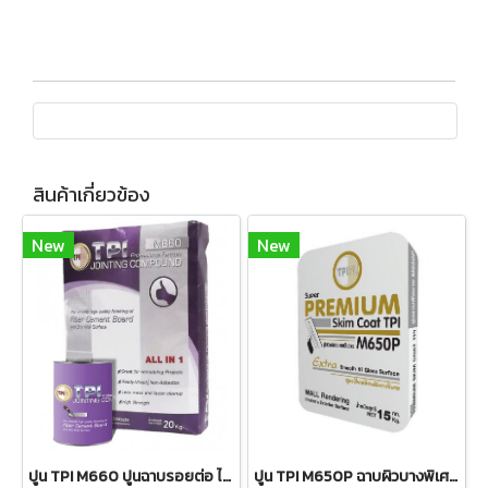
สินค้าเกี่ยวข้อง
New
New
ปูน TPI M660 ปูนฉาบรอยต่อ ไฟเบอร์ซีเมนต์บอร์ด
ปูน TPI M650P ฉาบผิวบางพิเศษ ซูเปอร์ พรีเมี่ยม สกิมโค้ท 15 กก. สูตรเรียบเนียนมันวาวพิเศษ