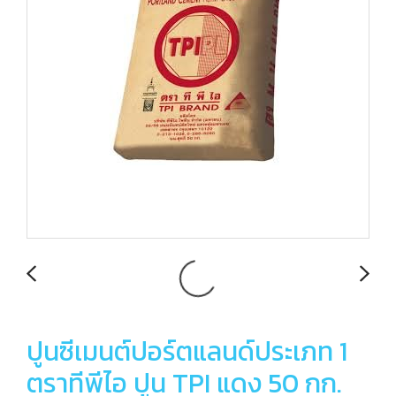
ปูนซีเมนต์ปอร์ตแลนด์ประเภท 1
ตราทีพีไอ ปูน TPI แดง 50 กก.