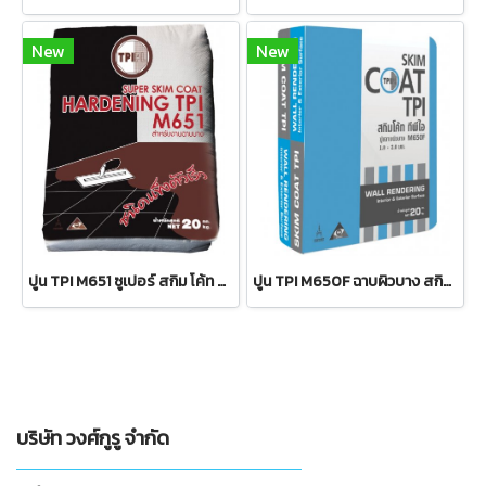
New
New
ปูน TPI M651 ซูเปอร์ สกิม โค้ท ชนิดแข็งตัวเร็ว Hardening 20 กก. ฉาบบางเพื่อซ่อมแซม รอยแตก รู ร่อง
ปูน TPI M650F ฉาบผิวบาง สกิม โค้ท 20 กก. สูตรผนังห้องไม่อับชื้น
บริษัท วงศ์กูรู จำกัด