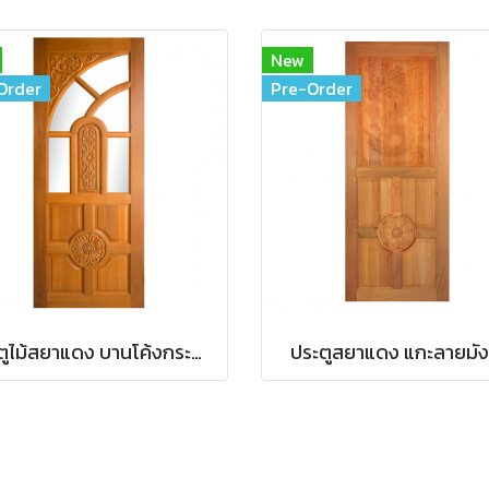
New
Order
Pre-Order
ประตูไม้สยาแดง บานโค้งกระจก
ประตูสยาแดง แกะลายมั