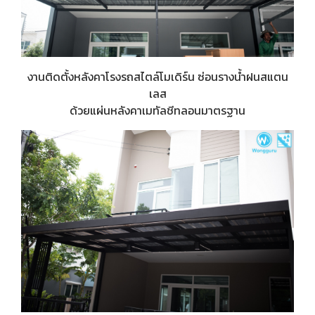
งานติดตั้งหลังคาโรงรถสไตล์โมเดิร์น ซ่อนรางน้ำฝนสแตน
เลส
ด้วยแผ่นหลังคาเมทัลชีทลอนมาตรฐาน