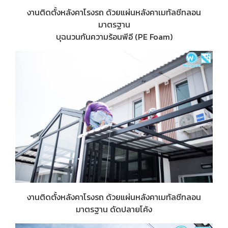
งานติดตั้งหลังคาโรงรถ ด้วยแผ่นหลังคาเมทัลชีทลอน
มาตรฐาน
บุฉนวนกันความร้อนพีอี (PE Foam)
งานติดตั้งหลังคาโรงรถ ด้วยแผ่นหลังคาเมทัลชีทลอน
มาตรฐาน ดัดปลายโค้ง