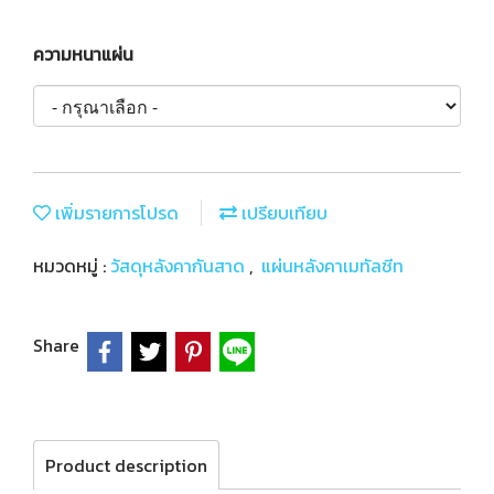
ความหนาแผ่น
เพิ่มรายการโปรด
เปรียบเทียบ
หมวดหมู่ :
วัสดุหลังคากันสาด
,
แผ่นหลังคาเมทัลชีท
Share
Product description