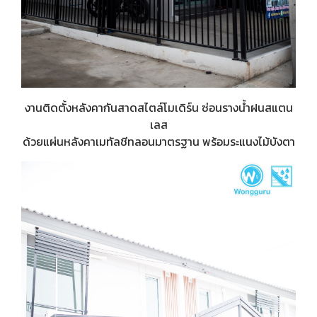
งานติดตั้งหลังคากันสาดสไตล์โมเดิร์น ซ่อนรางน้ำฝนสแตน
เลส
ด้วยแผ่นหลังคาเมทัลชีทลอนมาตรฐาน พร้อมระแนงไม้บังตา