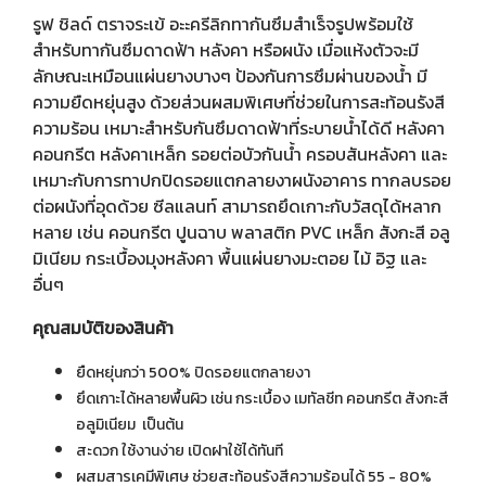
รูฟ ชิลด์ ตราจระเข้ อะะครีลิกทากันซึมสำเร็จรูปพร้อมใช้
สำหรับทากันซึมดาดฟ้า หลังคา หรือผนัง เมื่อแห้งตัวจะมี
ลักษณะเหมือนแผ่นยางบางๆ ป้องกันการซึมผ่านของน้ำ มี
ความยืดหยุ่นสูง ด้วยส่วนผสมพิเศษที่ช่วยในการสะท้อนรังสี
ความร้อน เหมาะสำหรับกันซึมดาดฟ้าที่ระบายน้ำได้ดี หลังคา
คอนกรีต หลังคาเหล็ก รอยต่อบัวกันน้ำ ครอบสันหลังคา และ
เหมาะกับการทาปกปิดรอยแตกลายงาผนังอาคาร ทากลบรอย
ต่อผนังที่อุดด้วย ซีลแลนท์ สามารถยึดเกาะกับวัสดุได้หลาก
หลาย เช่น คอนกรีต ปูนฉาบ พลาสติก PVC เหล็ก สังกะสี อลู
มิเนียม กระเบื้องมุงหลังคา พื้นแผ่นยางมะตอย ไม้ อิฐ และ
อื่นๆ
คุณสมบัติของสินค้า
ยืดหยุ่นกว่า 500% ปิดรอยแตกลายงา
ยึดเกาะได้หลายพื้นผิว เช่น กระเบื้อง เมทัลชีท คอนกรีต สังกะสี
อลูมิเนียม เป็นต้น
สะดวก ใช้งานง่าย เปิดฝาใช้ได้ทันที
ผสมสารเคมีพิเศษ ช่วยสะท้อนรังสีความร้อนได้ 55 - 80%