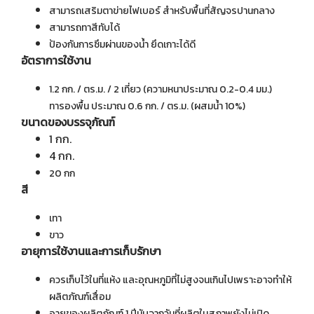
สามารถเสริมตาข่ายไฟเบอร์ สำหรับพื้นที่สัญจรปานกลาง
สามารถทาสีทับได้
ป้องกันการซึมผ่านของน้ำ ยึดเกาะได้ดี
อัตราการใช้งาน
1.2 กก. / ตร.ม. / 2 เที่ยว (ความหนาประมาณ 0.2-0.4 มม.)
ทารองพื้น ประมาณ 0.6 กก. / ตร.ม. (ผสมน้ำ 10%)
ขนาดของบรรจุภัณฑ์
1 กก.
4 กก.
20 กก
สี
เทา
ขาว
อายุการใช้งานและการเก็บรักษา
ควรเก็บไว้ในที่แห้ง และอุณหภูมิที่ไม่สูงจนเกินไปเพราะอาจทำให้
ผลิตภัณฑ์เสื่อม
อายุของผลิตภัณฑ์ 1 ปีนับจากวันที่ผลิตในสภาพยังไม่เปิด