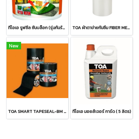
ทีโอเอ รูฟซีล ซันบล็อก (รุ่นกันร้อน)
TOA ผ้าตาข่ายกันซึม FIBER MESH
New
TOA SMART TAPESEAL-BM สมาร์ท เทปซีล บีเอ็ม
ทีโอเอ มอยส์เจอร์ การ์ด ( 5 ลิตร)