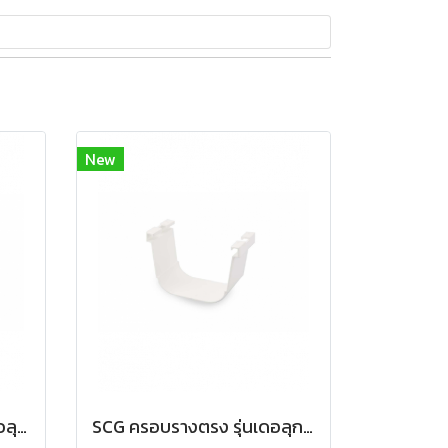
New
SCG ฝาปิดปลายราง รุ่นเดอลุกซ์ สีขาว
SCG ครอบรางตรง รุ่นเดอลุกซ์ สีขาว