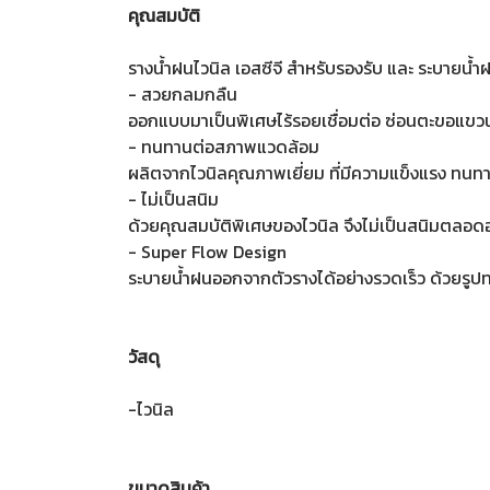
คุณสมบัติ
รางน้ำฝนไวนิล เอสซีจี สำหรับรองรับ และ ระบายน้
- สวยกลมกลืน
ออกแบบมาเป็นพิเศษไร้รอยเชื่อมต่อ ซ่อนตะขอแขว
- ทนทานต่อสภาพแวดล้อม
ผลิตจากไวนิลคุณภาพเยี่ยม ที่มีความแข็งแรง ทน
- ไม่เป็นสนิม
ด้วยคุณสมบัติพิเศษของไวนิล จึงไม่เป็นสนิมตลอดอ
- Super Flow Design
ระบายน้ำฝนออกจากตัวรางได้อย่างรวดเร็ว ด้วยรู
วัสดุ
-ไวนิล
ขนาดสินค้า