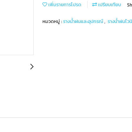
เพิ่มรายการโปรด
เปรียบเทียบ
Sh
หมวดหมู่ :
รางน้ำฝนและอุปกรณ์
,
รางน้ำฝนไวน