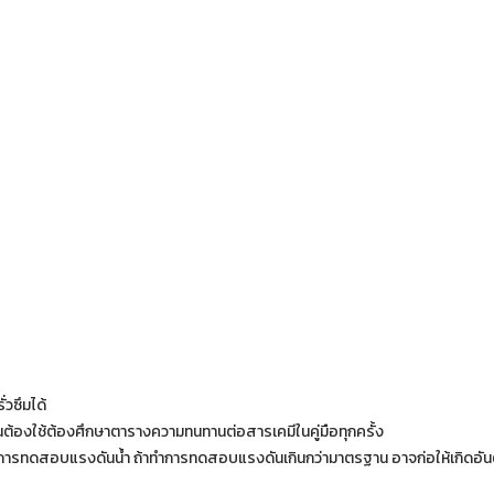
่วซึมได้
็นต้องใช้ต้องศึกษาตารางความทนทานต่อสารเคมีในคู่มือทุกครั้ง
ารทดสอบแรงดันน้ำ ถ้าทำการทดสอบแรงดันเกินกว่ามาตรฐาน อาจก่อให้เกิดอัน