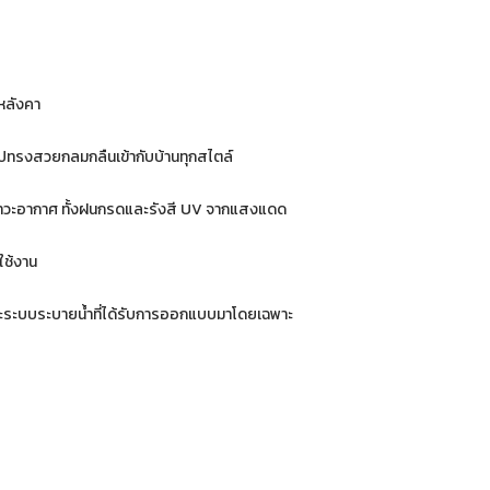
หลังคา
ปทรงสวยกลมกลืนเข้ากับบ้านทุกสไตล์
สภาวะอากาศ ทั้งฝนกรดและรังสี UV จากแสงแดด
ใช้งาน
ะระบบระบายน้ำที่ได้รับการออกแบบมาโดยเฉพาะ