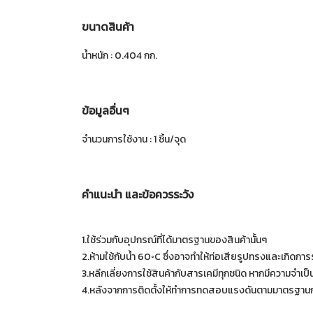
ขนาดสินค้า
น้ำหนัก : 0.404 กก.
ข้อมูลอื่นๆ
จำนวนการใช้งาน : 1 ชิ้น/จุด
คำแนะนำ และข้อควรระวัง
1.ใช้ร่วมกับอุปกรณ์ที่ได้มาตรฐานของสินค้านั้นๆ
2.ห้ามใช้กับน้ำ 60◦C ซึ่งอาจทำให้ท่อเสียรูปทรงและเกิดการรั
3.หลีกเลี่ยงการใช้สินค้ากับสารเคมีทุกชนิด หากมีความจำเป
4.หลังจากการติดตั้งให้ทำการทดสอบแรงดันตามมาตรฐานก