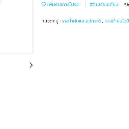
เพิ่มรายการโปรด
เปรียบเทียบ
Sh
หมวดหมู่ :
รางน้ำฝนและอุปกรณ์
,
รางน้ำฝนไวน