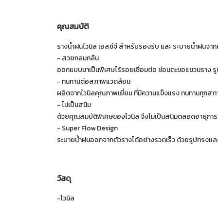
คุณสมบัติ
รางน้ำฝนไวนิล เอสซีจี สำหรับรองรับ และ ระบายน้ำฝนจาก
- สวยกลมกลืน
ออกแบบมาเป็นพิเศษไร้รอยเชื่อมต่อ ซ่อนตะขอแขวนราง รู
- ทนทานต่อสภาพแวดล้อม
ผลิตจากไวนิลคุณภาพเยี่ยม ที่มีความแข็งแรง ทนทานทุก
- ไม่เป็นสนิม
ด้วยคุณสมบัติพิเศษของไวนิล จึงไม่เป็นสนิมตลอดอายุการ
- Super Flow Design
ระบายน้ำฝนออกจากตัวรางได้อย่างรวดเร็ว ด้วยรูปทรงแล
วัสดุ
-ไวนิล