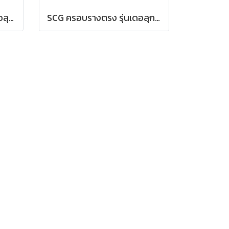
SCG ฝาปิดปลายราง รุ่นเดอลุกซ์ สีขาว
SCG ครอบรางตรง รุ่นเดอลุกซ์ สีขาว