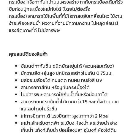
กระเบื้อง หรือทาทับหน้าบนโครงสร้าง ทาทับกระเบื้องเดิมที่รั่ว
ซึมก่อนปูกระเบื้องใหม่ทับได้ (โดยไม่ต้องรื้อ
กระเบื้อง) สามารถใช้ในพื้นที่ที่มีโอกาสขยับเคลื่อนไหว ใช้งาน
ง่ายเพียงผสมน้ำ ผิวงานที่ฉาบมีความคงทน ไม่หลุดล่อน มี
แรงยึดเกาะที่ดี ไม่มีสารพิษ
คุณสมบัติของสินค้า
ซีเมนต์ทากันซึม ชนิดยืดหยุ่นได้ (ส่วนผสมเดียว)
มีความยืดหยุ่นสูง ปกปิดรอยร้าวไม่เกิน 0.75มม.
ปล่อยเปลือยได้ ทนแดด ทนฝน ทนรังสี UV
สามารถทาสีทับ หรือปูทับกระเบื้องได้
ไม่มีสารพิษ สามารถใช้กับน้ำดื่มหรือบ่อปลาได้
สามารถทนแรงดันนํ้าได้มากกว่า 1.5 bar ทั้งด้านบวก
และลบโดยไม่รั่วซึม
ให้การยึดเกาะดี แรงยึดเกาะสูงมากกว่า 2 Mpa
เหม่าะสำหรับดาดฟ้า ระเบีบง ห้องน้ำ สระว่ายน้ำ อ่าง
เก็บน้ำ แท็งค์เก็บน้ำ บ่อเลี้ยงปลา อุโมงค์ ห้องใต้ดิน