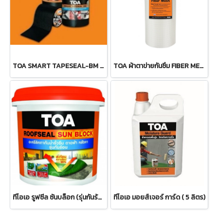
TOA SMART TAPESEAL-BM สมาร์ท เทปซีล บีเอ็ม
TOA ผ้าตาข่ายกันซึม FIBER MESH
ทีโอเอ รูฟซีล ซันบล็อก (รุ่นกันร้อน)
ทีโอเอ มอยส์เจอร์ การ์ด ( 5 ลิตร)