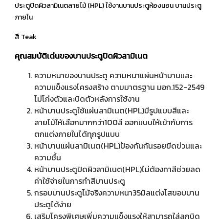
ประตูปิดผิวลามิเนตลายไม้ (HPL) ใช้งานบานประตูห้องนอน บานประตู
ภายใน
สี Teak
คุณสมบัติเด่นของบานประตูปิดผิวลามิเนต
ความหนาของบานประตู ความหนาแผ่นหน้าบานและ
ความแข็งแรงโครงสร้าง ตามมาตรฐาน มอก.152-2549
ไม่โก่งตัวและบิดตัวหลังการใช้งาน
หน้าบานประตูใช้แผ่นลามิเนต(HPL)มีรูปแบบสีและ
ลายไม้ให้เลือกมากกว่า100สี ออกแบบให้เข้ากับการ
ตกแต่งภายในได้ทุกรูปแบบ
หน้าบานแผ่นลามิเนต(HPL)ป้องกันกันรอยขีดข่วนและ
ความชื้น
หน้าบานประตูปิดผิวลามิเนต(HPL)ไม่ต้องทาสีช่วยลด
ค่าใช้จ่ายในการทำสีบานประตู
กรอบบานประตูไม้จริงความหนา35มิลแต่งไสขอบบาน
ประตูได้ง่าย
เสริมโครงพิเศษเพิ่มความแข็งแรงให้สามารถใส่ลูกบิด