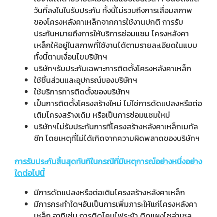
วันที่ลงในใบรับประกัน ทั้งนี้ไม่รวมถึงการเสื่อมสภาพ
ของโครงหลังคาเหล็กจากการใช้งานปกติ การรับ
ประกันหมายถึงการให้บริการซ่อมแซม โครงหลังคา
เหล็กให้อยู่ในสภาพที่ใช้งานได้ตามรายละเอียดในแบบ
ทั้งนี้ตามเงื่อนไขบริษัทฯ
บริษัทฯรับประกันเฉพาะการติดตั้งโครงหลังคาเหล็ก
ใช้ชิ้นส่วนและอุปกรณ์ของบริษัทฯ
ใช้บริการการติดตั้งของบริษัทฯ
เป็นการติดตั้งโครงสร้างใหม่ ไม่ใช่การดัดแปลงหรือต่อ
เติมโครงสร้างเดิม หรือเป็นการซ่อมแซมใหม่
บริษัทฯไม่รับประกันการที่โครงสร้างหลังคาเหล็กเมทัล
ชีท โดยเหตุที่ไม่ได้เกิดจากความผิดพลาดของบริษัทฯ
การรับประกันสิ้นสุดทันทีในกรณีที่มีเหตุการณ์อย่างหนึ่งอย่าง
ใดต่อไปนี้
มีการดัดแปลงหรือต่อเติมโครงสร้างหลังคาเหล็ก
มีการกระทำใดฯอันเป็นการเพิ่มภาระให้แก่โครงหลังคา
เหล็ก อาทิเช่น การติดโคมไฟระย้า ติดแผงโซล่าเซล