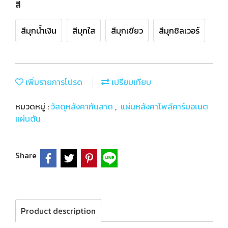
สี
สีมุกน้ำเงิน
สีมุกใส
สีมุกเขียว
สีมุกซิลเวอร์
เพิ่มรายการโปรด
เปรียบเทียบ
หมวดหมู่ :
วัสดุหลังคากันสาด
,
แผ่นหลังคาโพลีคาร์บอเนต
แผ่นตัน
Share
Product description