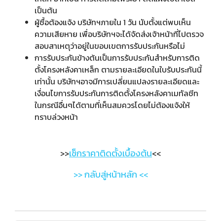
เป็นต้น
ผู้ซื้อต้องแจ้ง บริษัทฯภายใน 1 วัน นับตั้งแต่พบเห็น
ความเสียหาย เพื่อบริษัทฯจะได้จัดส่งเจ้าหน้าที่ไปตรวจ
สอบสาเหตุว่าอยู่ในขอบเขตการรับประกันหรือไม่
การรับประกันข้างต้นเป็นการรับประกันสำหรับการติด
ตั้งโครงหลังคาเหล็ก ตามรายละเอียดในใบรับประกันนี้
เท่านั้น บริษัทฯอาจมีการเปลี่ยนแปลงรายละเอียดและ
เงื่อนไขการรับประกันการติดตั้งโครงหลังคาเมทัลชีท
ในกรณีอื่นๆได้ตามที่เห็นสมควรโดยไม่ต้องแจ้งให้
ทราบล่วงหน้า
เช็กราคาติดตั้งเบื้องต้น
>>
<<
กลับสู่หน้าหลัก
>>
<<