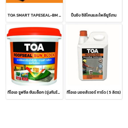
TOA SMART TAPESEAL-BM สมาร์ท เทปซีล บีเอ็ม
ปืนยิง ซิลิโคนและโพลียูรีเทน
ทีโอเอ รูฟซีล ซันบล็อก (รุ่นกันร้อน)
ทีโอเอ มอยส์เจอร์ การ์ด ( 5 ลิตร)