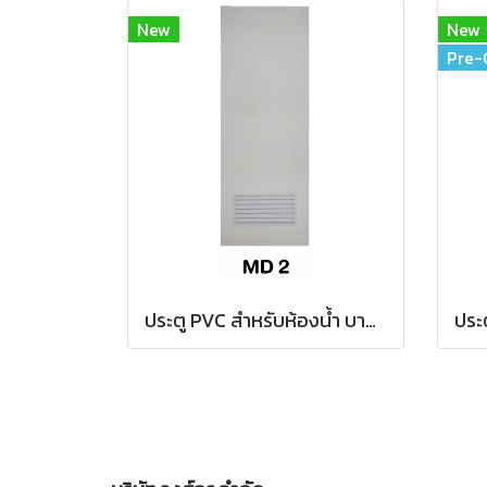
New
New
Pre-
ประตู PVC สำหรับห้องน้ำ บานเรียบ (บานเกล็ดล่าง มอก.) รหัส MD 2