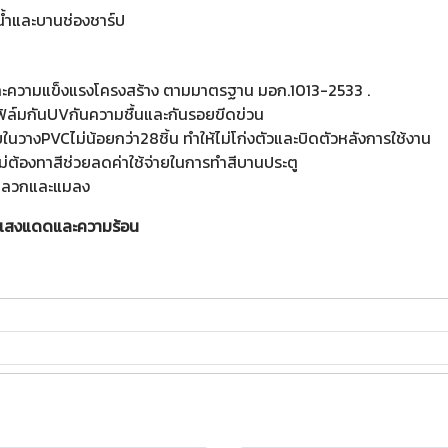
น้ำและบานช่องชาร์ป
ความแข็งแรงโครงสร้าง ตามมาตรฐาน มอก.1013-2533 .
บฟิล์มกันUVกันความชื้นและกันรอยขีดข่วน
างPVCไม่น้อยกว่า28ชิ้น ทำให้ไม่โก่งตัวและบิดตัวหลังการใช้งาน
่ต้องทาสีช่วยลดค่าใช้จ่ายในการทำสีบานประตู
นปลวกและแมลง
ดนแสงแดดและความร้อน