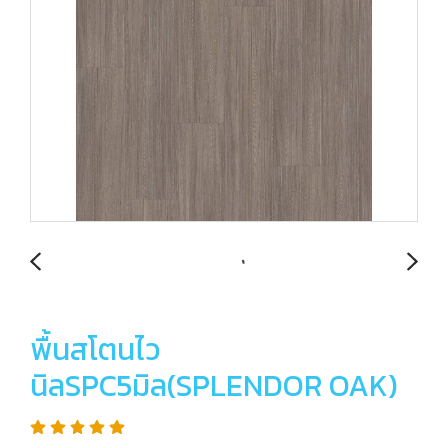
พื้นสโตนไว
นิลSPC5มิล(SPLENDOR OAK)