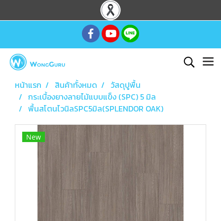
หน้าแรก
สินค้าทั้งหมด
วัสดุปูพื้น
กระเบื้องยางลายไม้แบบแข็ง (SPC) 5 มิล
พื้นสโตนไวนิลSPC5มิล(SPLENDOR OAK)
New