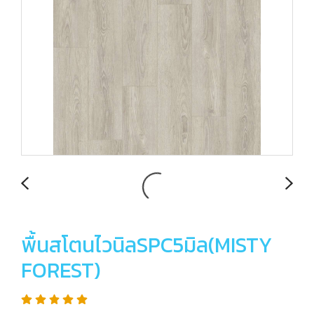
พื้นสโตนไวนิลSPC5มิล(MISTY
FOREST)