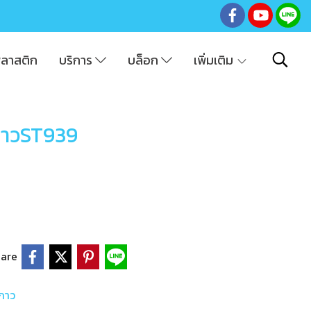
พลาสติก
บริการ
บล็อก
เพิ่มเติม
ูกาวST939
are
ูกาว