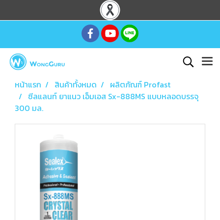
หน้าแรก
สินค้าทั้งหมด
ผลิตภัณฑ์ Profast
ซีลแลนท์ ยาแนว เอ็มเอส Sx-888MS แบบหลอดบรรจุ
300 มล.