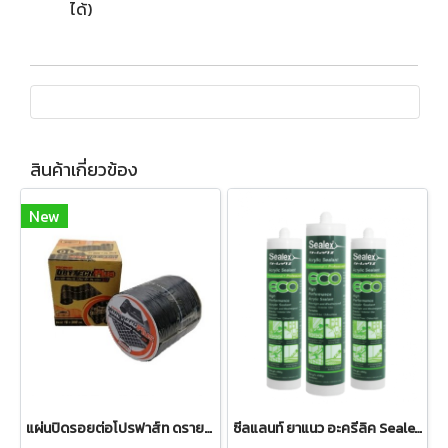
ได้)
สินค้าเกี่ยวข้อง
New
แผ่นปิดรอยต่อโปรฟาส์ท ดรายเทค พลัส
ซีลแลนท์ ยาแนว อะครีลิค Sealex ECO แบบหลอดบรรจุ 450 กรัม