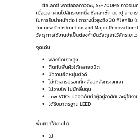
ซีลเลกซ์ ฟิกซ์ออลกาวตะปู Sx-700MS กาวอเนกประสง
เมื่อเวลาผ่านไปสักระยะหนึ่ง ซีลเลกซ์กาวตะปู สามารถ
ในการรับน้ำหนักต่อ 1 ตารางนิ้วสูงถึง 30 กิโลกร
for new Construction and Major Renovation: Lo
วัสดุ การใช้งานจำเป็นต้องค้ำยันวัสดุเอาไว้สักระยะเ
จุดเด่น
พลังยึดเกาะสูง
ติดกับพื้นผิวได้หลายชนิด
มีความยืดหยุ่นตัวดี
ไม่กัดสารปรอทที่เคลือบหลังกระจกเงา
ไม่วาบไฟ ไม่มีกลิ่นฉุน
Low VOCs ปลอดภัยต่อผู้อยู่อาศัยและผู้ใช้งา
ได้รับมาตรฐาน LEED
พื้นผิวที่ใช้งานได้
ไม้