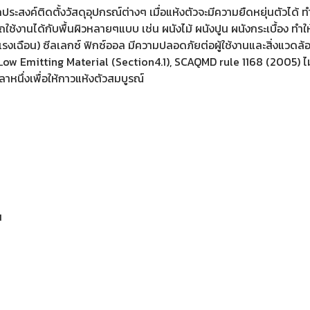
ค์ติดตั้งวัสดุอุปกรณ์ต่างๆ เมื่อแห้งตัวจะมีความยืดหยุ่นตัวได้ ท
ใช้งานได้กับพื้นผิวหลายๆแบบ เช่น ผนังไม้ ผนังปูน ผนังกระเบื้อง ทำให
ัม (แรงเฉือน) ซีลเลกซ์ ฟิกซ์ออล มีความปลอดภัยต่อผู้ใช้งานและสิ่ง
w Emitting Material (Section4.1), SCAQMD rule 1168 (2005) ไม่ม
วลาหนึ่งเพื่อให้กาวแห้งตัวสมบูรณ์
น