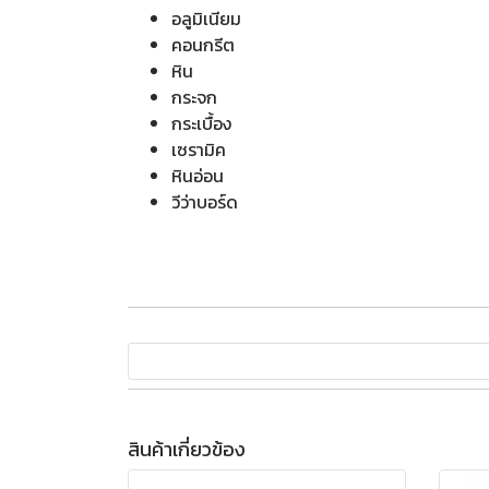
อลูมิเนียม
คอนกรีต
หิน
กระจก
กระเบื้อง
เซรามิค
หินอ่อน
วีว่าบอร์ด
สินค้าเกี่ยวข้อง