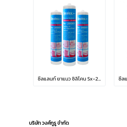
ซีลแลนท์ ยาแนว ซิลิโคน Sx-2000s แบบหลอดบรรจุ 300 มล.
บริษัท วงศ์กูรู จำกัด