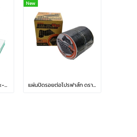
New
ซีลแลนท์ ยาแนว เอ็มเอส Sx-888MS แบบหลอดบรรจุ 300 มล.
แผ่นปิดรอยต่อโปรฟาส์ท ดรายเทค พลัส