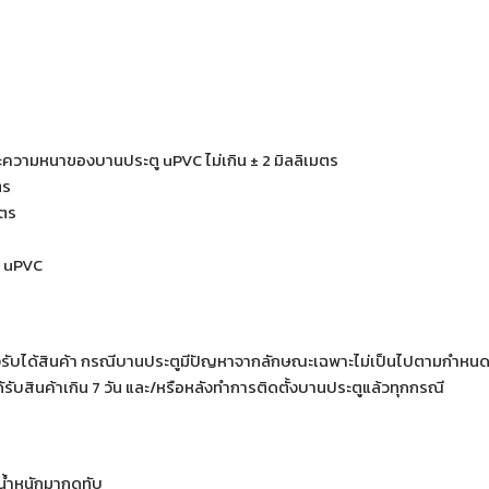
วามหนาของบานประตู uPVC ไม่เกิน ± 2 มิลลิเมตร
ตร
มตร
ู uPVC
ังรับได้สินค้า กรณีบานประตูมีปัญหาจากลักษณะเฉพาะไม่เป็นไปตามกำหนด
รับสินค้าเกิน 7 วัน และ/หรือหลังทำการติดตั้งบานประตูแล้วทุกกรณี
ีน้ำหนักมากดทับ