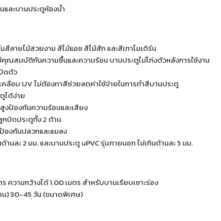
นและบานประตูห้องน้ำ
มสีลายไม้สวยงาม สีไม้แอช สีไม้สัก และสีเทาโมเดิร์น
มีคุณสมบัติกันความชื้นและความร้อน บานประตูไม่โก่งตัวหลังการใช้งาน
บิดตัว
คลือบ UV ไม่ต้องทาสีช่วยลดค่าใช้จ่ายในการทำสีบานประตู
ูได้ง่าย
ูงป้องกันความร้อนและเสียง
กบิดประตูทั้ง 2 ด้าน
ห์ป้องกันปลวกและแมลง
ด้านละ 2 มม. และบานประตู uPVC รุ่นภายนอก ไม่เกินด้านละ 5 มม.
ตร ความกว้างได้ 1.00 เมตร สำหรับบานเรียบเซาะร่อง
ฐาน) 30-45 วัน (ขนาดพิเศษ)