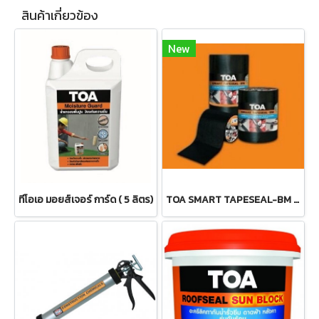
สินค้าเกี่ยวข้อง
New
ทีโอเอ มอยส์เจอร์ การ์ด ( 5 ลิตร)
TOA SMART TAPESEAL-BM สมาร์ท เทปซีล บีเอ็ม