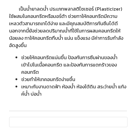
เป็นน้ำยาลดน้ำ ประเภทพลาสติไซเซอร์ (Plasticizer)
ใช้ผสมในคอนกรีตหรือมอร์ต้า ช่วยทาให้คอนกรีตมีความ
เหลวตัวสามารถเทได้ง่าย และมีคุณสมบัติการกันซึมได้ดี
นอกจากนี้ยังช่วยลดปริมาณน้ำที่ใช้ในการผสมคอนกรีตให้
น้อยลง ทาให้คอนกรีตทึบน้ำ แน่น แข็งแรง มีค่าการรับกำลัง
อัดสูงขึ้น
ช่วยให้คอนกรีตแน่นขึ้น ป้องกันการซึมผ่านของน้ำ
เข้าไปในเนื้อคอนกรีต และป้องกันการแตกร้าวของ
คอนกรีต
ช่วยทำให้เทคอนกรีตง่ายขึ้น
เหมาะกับงานดาดฟ้า ห้องน้ำ ห้องใต้ดิน สระว่ายน้ำ แท้ง
ค์น้ำ บ่อน้ำ