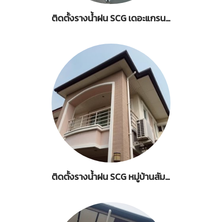
ติดตั้งรางน้ำฝน SCG เดอะแกรนด์ ปิ่นเกล้า ทวีวัฒนา กรุงเทพมหานคร
ติดตั้งรางน้ำฝน SCG หมู่บ้านสัมมากร เพลส ราชพฤกษ์ ปากเกร็ด นนทบุรี