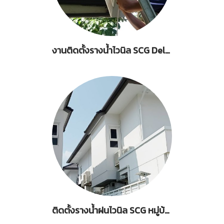
งานติดตั้งรางน้ำไวนิล SCG Deluxe กรณีตัดปลายหลังคา
ติดตั้งรางน้ำฝนไวนิล SCG หมู่บ้านแกรนดิโอ สุขสวัดิ์-พระราม 3