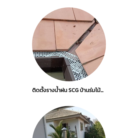
ติดตั้งรางน้ำฝน SCG บ้านร่มไม้ชายคลอลง ถ.พระรามสอง บางขุนเทียน กรุงเทพมหานคร