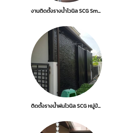
งานติดตั้งรางน้ำไวนิล SCG Smart สีน้ำตาล พร้อมตะแกรงกันใบไม้ บ้านสองชั้น
ติดตั้งรางน้ำฝนไวนิล SCG หมู่บ้านกรีนวิลล์ ดิ เอกเซกคลูทีฟ ถ.วงแหวนรอบนอกฝั่งตะวันออก