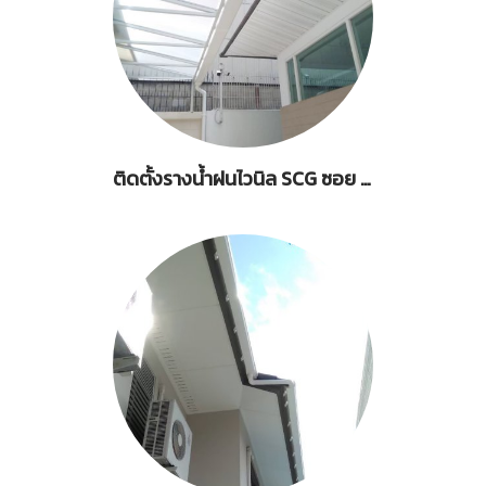
ติดตั้งรางน้ำฝนไวนิล SCG ซอย 49 ถ.สาธุประดิษฐ์-บางนา