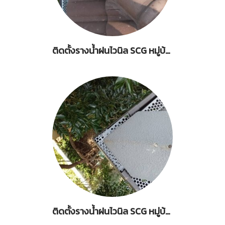
ติดตั้งรางน้ำฝนไวนิล SCG หมู่บ้าน คาซ่าพรีเมี่ยม วงแหวน-อ่อนนุช
ติดตั้งรางน้ำฝนไวนิล SCG หมู่บ้านเศรษฐศิริ พัฒนาการ