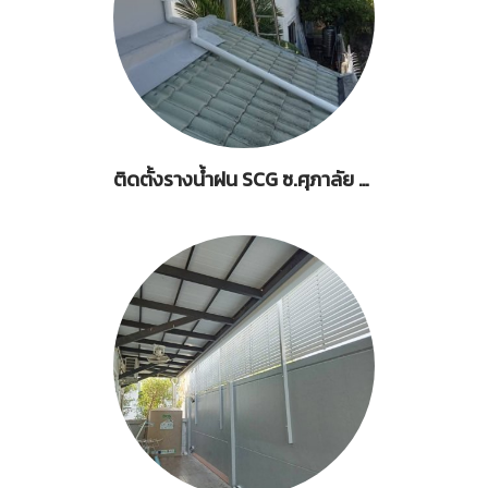
ติดตั้งรางน้ำฝน SCG ซ.ศุภาลัย วิลเลจ 14-2 ถนนเมน(รัตนาธิเบศร์ 18)