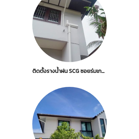
ติดตั้งรางน้ำฝน SCG ซอยร่มเกล้า 19-1 ลาดกระบัง กรุงเทพ