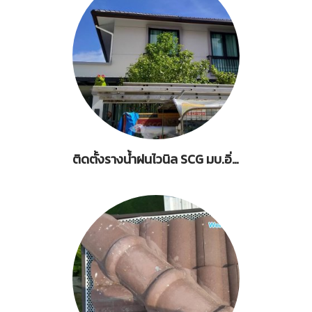
ติดตั้งรางน้ำฝนไวนิล SCG มบ.อิ่มอัมพร-คลองมะเดื่อ