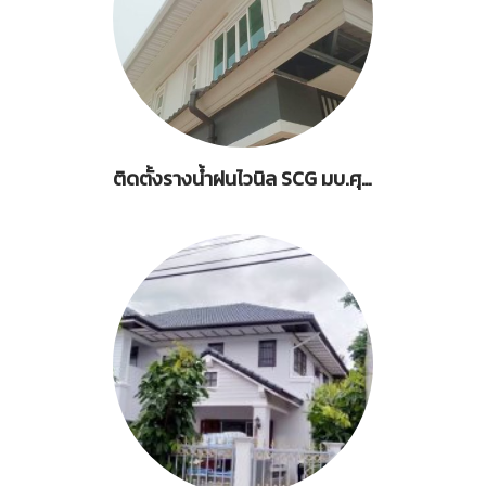
ติดตั้งรางน้ำฝนไวนิล SCG มบ.ศุภลัย พรีม่า วิลล่า พระราม 2-บางขุนเทียน