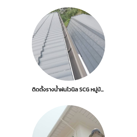
ติดตั้งรางน้ำฝนไวนิล SCG หมู่บ้านกลมนิเทศน์ ซ.รามอินทรา 60