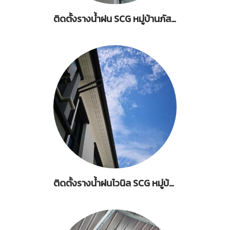
ติดตั้งรางน้ำฝน SCG หมู่บ้านภัสสร เพรสทีจ บางนา-สุวรรณภูมิ
ติดตั้งรางน้ำฝนไวนิล SCG หมู่บ้าน The City พุทธมณฑลสาย1