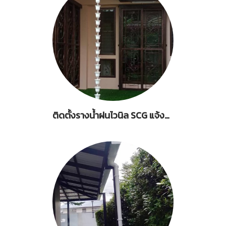
ติดตั้งรางน้ำฝนไวนิล SCG แจ้งวัฒนะ 14 ทุ่งสองห้อง