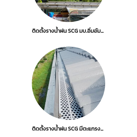
ติดตั้งรางน้ำฝน SCG มบ.อิ่มอัมพร กระทุ่มแบน สมุทรสาคร
ติดตั้งรางน้ำฝน SCG มีตะแกรงกันใบไม้