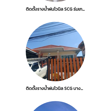
ติดตั้งรางน้ำฝนไวนิล SCG ร่มเกล้า 19/1 คลองสามประเวศ
ติดตั้งรางน้ำฝนไวนิล SCG บางปู สมุทรปราการ