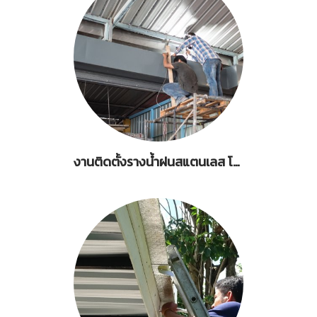
งานติดตั้งรางน้ำฝนสแตนเลส โกดังเก็บสินค้า