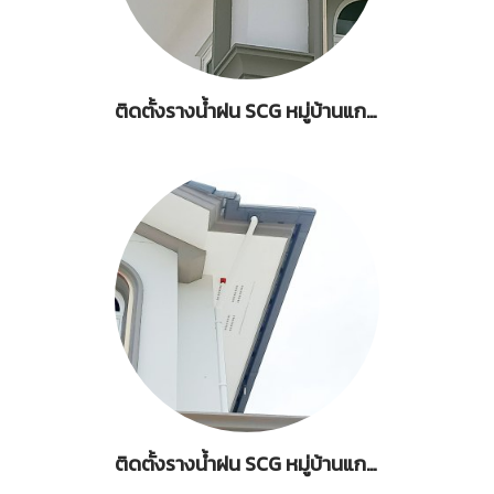
ติดตั้งรางน้ำฝน SCG หมู่บ้านแกรนดิโอ สุขสวัสดิ์-พระราม 3 ซ.สุขสวัสดิ์ 30 ราษฎร์บูรณะ กรุงเทพมหานคร 2
ติดตั้งรางน้ำฝน SCG หมู่บ้านแกรนดิโอ สุขสวัสดิ์-พระราม 3 ซ.สุขสวัสดิ์ 30 ราษฎร์บูรณะ กรุงเทพมหานคร