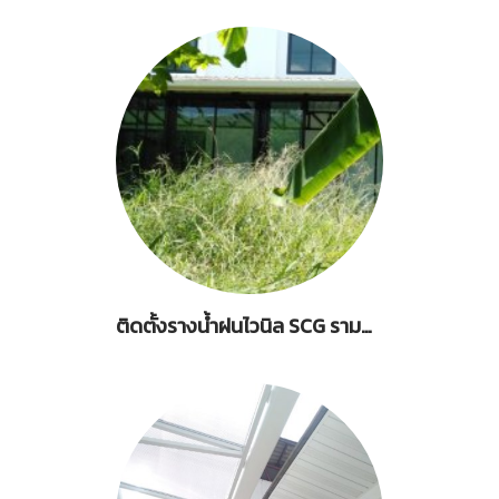
ติดตั้งรางน้ำฝนไวนิล SCG รามคำแหง 10