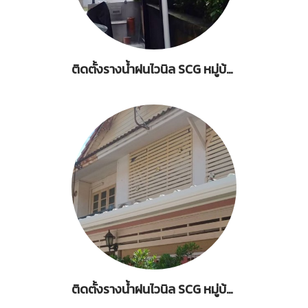
ติดตั้งรางน้ำฝนไวนิล SCG หมู่บ้านคาซ่าเลเจ้น เกษตรนวมินทร์
ติดตั้งรางน้ำฝนไวนิล SCG หมู่บ้านพฤกษา 9 คลองสาม