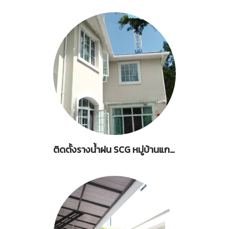
ติดตั้งรางน้ำฝน SCG หมู่บ้านแกรนด์โมนาโค เฟส 1 ซ.2 ถ.กาญจนาภิเษก 50 ประเวศ