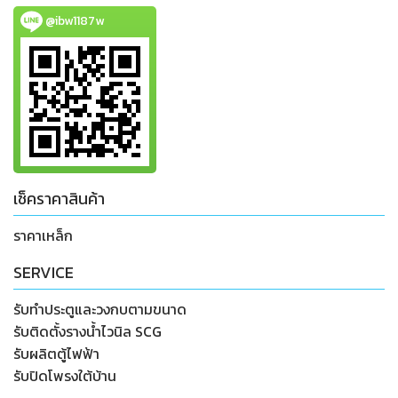
@ibw1187w
เช็คราคาสินค้า
ราคาเหล็ก
SERVICE
รับทำประตูและวงกบตามขนาด
รับติดตั้งรางน้ำไวนิล SCG
รับผลิตตู้ไฟฟ้า
รับปิดโพรงใต้บ้าน