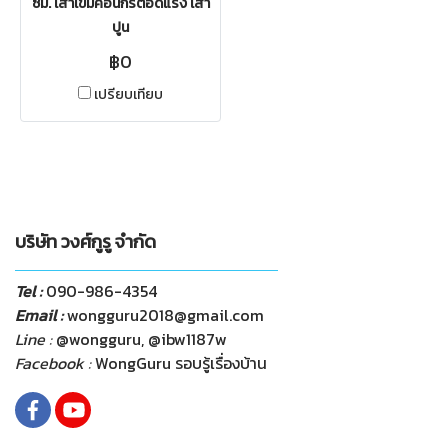
ซม. เสาเข็มคอนกรีตอัดแรง เสา
ปูน
฿0
เปรียบเทียบ
บริษัท วงศ์กูรู จำกัด
Tel :
090-986-4354
Email :
wongguru2018@gmail.com
Line :
@wongguru, @ibw1187w
Facebook :
WongGuru รอบรู้เรื่องบ้าน