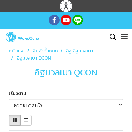
หน้าแรก
สินค้าทั้งหมด
อิฐ อิฐมวลเบา
อิฐมวลเบา QCON
อิฐมวลเบา QCON
เรียงตาม