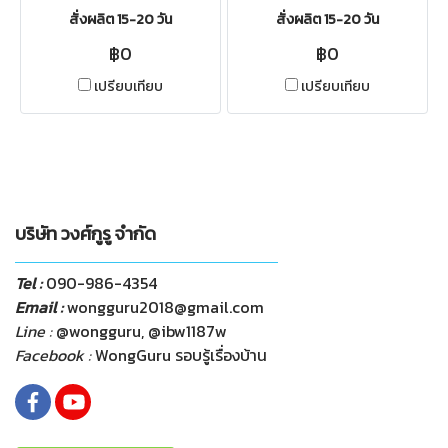
สั่งผลิต 15-20 วัน
สั่งผลิต 15-20 วัน
฿0
฿0
เปรียบเทียบ
เปรียบเทียบ
บริษัท วงศ์กูรู จำกัด
Tel :
090-986-4354
Email :
wongguru2018@gmail.com
Line :
@wongguru, @ibw1187w
Facebook :
WongGuru รอบรู้เรื่องบ้าน