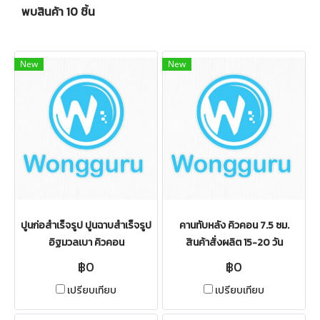
พบสินค้า 10 ชิ้น
New
New
ปูนก่อสำเร็จรูป ปูนฉาบสำเร็จรูป
คานทับหลัง คิวคอน 7.5 ซม.
อิฐมวลเบา คิวคอน
สินค้าสั่งผลิต 15-20 วัน
฿0
฿0
เปรียบเทียบ
เปรียบเทียบ