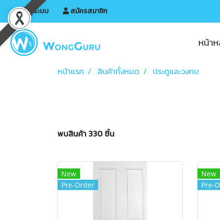
เข้าสู่ระบบ
สมัครสมาชิก
หน้าห
หน้าแรก
สินค้าทั้งหมด
ประตูและวงกบ
พบสินค้า 330 ชิ้น
New
New
Pre-Order
Pre-O