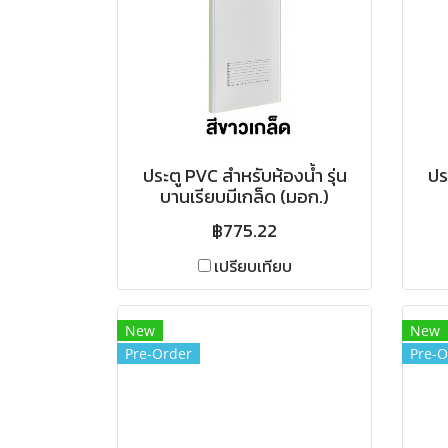
ประตู PVC สำหรับห้องน้ำ รุ่น
ปร
บานเรียบมีเกล็ด (มอก.)
฿775.22
เปรียบเทียบ
New
New
Pre-Order
Pre-O