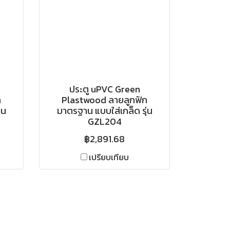
ประตู uPVC Green
ก
Plastwood ลายลูกฟัก
่น
มาตรฐาน แบบใส่เกล็ด รุ่น
GZL204
฿2,891.68
เปรียบเทียบ