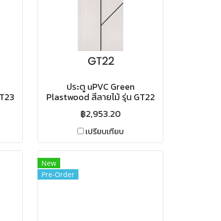
ประตู uPVC Green
GT23
Plastwood สีลายไม้ รุ่น GT22
฿2,953.20
เปรียบเทียบ
New
Pre-Order